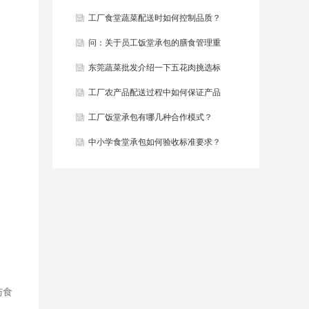
差问题？
工厂食堂蔬菜配送时如何控制品质？
问：关于员工饭堂承包的膳食管理重
要吗？
东莞蔬菜批发介绍一下五花肉挑选标
准和肉质特点？
工厂农产品配送过程中如何保证产品
质量？
工厂饭堂承包有哪几种合作模式？
中小学食堂承包如何验收标准要求？
与食