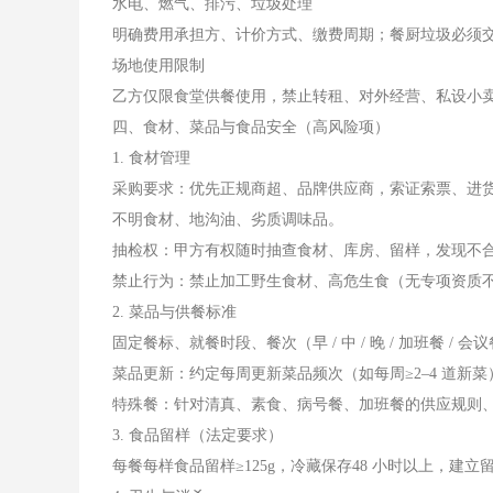
水电、燃气、排污、垃圾处理
明确费用承担方、计价方式、缴费周期；餐厨垃圾必须
场地使用限制
乙方仅限食堂供餐使用，禁止转租、对外经营、私设小
四、食材、菜品与食品安全（高风险项）
1. 食材管理
采购要求：优先正规商超、品牌供应商，索证索票、进货
不明食材、地沟油、劣质调味品。
抽检权：甲方有权随时抽查食材、库房、留样，发现不
禁止行为：禁止加工野生食材、高危生食（无专项资质
2. 菜品与供餐标准
固定餐标、就餐时段、餐次（早 / 中 / 晚 / 加班餐 
菜品更新：约定每周更新菜品频次（如每周≥2–4 道新
特殊餐：针对清真、素食、病号餐、加班餐的供应规则、收
3. 食品留样（法定要求）
每餐每样食品留样≥125g，冷藏保存48 小时以上，