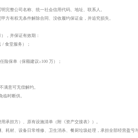
写明完整公司名称、统一社会信用代码、地址、联系人。
现甲方有权无条件解除合同、没收履约保证金，并追究损失。
章），并保证有效期：
/ 食堂服务）；
责任险保单（保额建议≥100 万）；
甲方不满意可无偿解约。
避免临时断供。
费用承担方）、原有设施清单（附《资产交接表》）。
酬、耗材、设备日常维修、卫生消杀、餐厨垃圾处理，承担全部经营盈亏