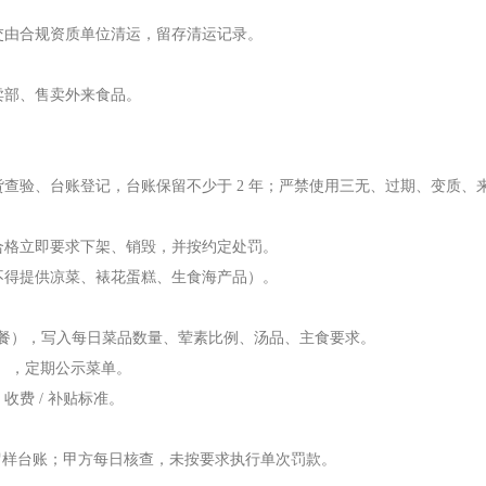
交由合规资质单位清运，留存清运记录。
卖部、售卖外来食品。
查验、台账登记，台账保留不少于 2 年；严禁使用三无、过期、变质、
合格立即要求下架、销毁，并按约定处罚。
不得提供凉菜、裱花蛋糕、生食海产品）。
/ 会议餐），写入每日菜品数量、荤素比例、汤品、主食要求。
菜），定期公示菜单。
费 / 补贴标准。
建立留样台账；甲方每日核查，未按要求执行单次罚款。