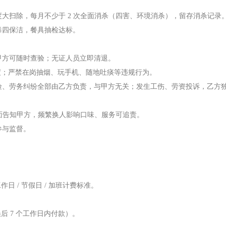
大扫除，每月不少于 2 次全面消杀（四害、环境消杀），留存消杀记录
毒四保洁，餐具抽检达标。
甲方可随时查验；无证人员立即清退。
制度；严禁在岗抽烟、玩手机、随地吐痰等违规行为。
险、劳务纠纷全部由乙方负责，与甲方无关；发生工伤、劳资投诉，乙方
书面告知甲方，频繁换人影响口味、服务可追责。
参与监督。
日 / 节假日 / 加班计费标准。
后 7 个工作日内付款）。