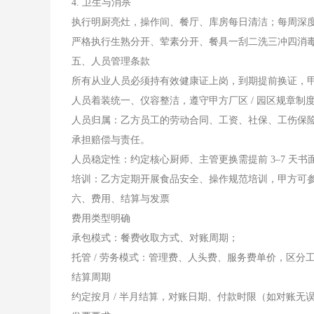
4. 卫生与消杀
执行明厨亮灶，操作间、餐厅、库房每日清洁；每周深度
严格执行生熟分开、荤素分开、餐具一刮二洗三冲四消
五、人员管理条款
所有从业人员必须持有效健康证上岗，到期提前换证，
人员着装统一、仪容整洁，遵守甲方厂区 / 园区规章
人员归属：乙方员工的劳动合同、工资、社保、工伤保
承担赔偿与责任。
人员稳定性：约定核心厨师、主管更换需提前 3–7 天
培训：乙方定期开展食品安全、操作规范培训，甲方可
六、费用、结算与发票
费用类型明确
承包模式：餐费收取方式、对账周期；
托管 / 劳务模式：管理费、人头费、服务费单价，区分工作
结算周期
约定按月 / 半月结算，对账日期、付款时限（如对账无误