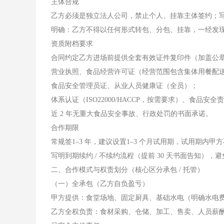
主体合规
乙方必须是独立法人公司，禁止个人、挂靠主体签约；
明确：乙方不得以任何形式转包、分包、挂靠，一经发
资质附档要求
合同约定乙方进场前提供全套有效证件复印件（加盖公
营业执照、食品经营许可证（经营范围包含集体用餐配送 
食品安全管理员证、从业人员健康证（全员）；
体系认证（ISO22000/HACCP，按需要求）、食品安全
近 2 年无重大食品安全事故、行政处罚的书面承诺。
合作期限
常规签1–3 年，建议设置1–3 个月试用期，试用期内
写明到期续约 / 不续约流程（提前 30 天书面告知），
二、合作模式与权责划分（核心区分承包 / 托管）
（一）全承包（乙方自负盈亏）
甲方提供：食堂场地、固定厨具、基础水电（明确水电
乙方全权负责：食材采购、仓储、加工、售卖、人员薪