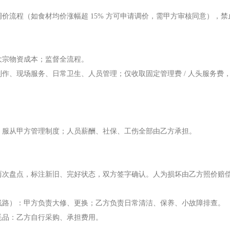
价流程（如食材均价涨幅超 15% 方可申请调价，需甲方审核同意），禁
大宗物资成本；监督全流程。
作、现场服务、日常卫生、人员管理；仅收取固定管理费 / 人头服务费
，服从甲方管理制度；人员薪酬、社保、工伤全部由乙方承担。
两次盘点，标注新旧、完好状态，双方签字确认。人为损坏由乙方照价赔
线路）：甲方负责大修、更换；乙方负责日常清洁、保养、小故障排查。
耗品：乙方自行采购、承担费用。