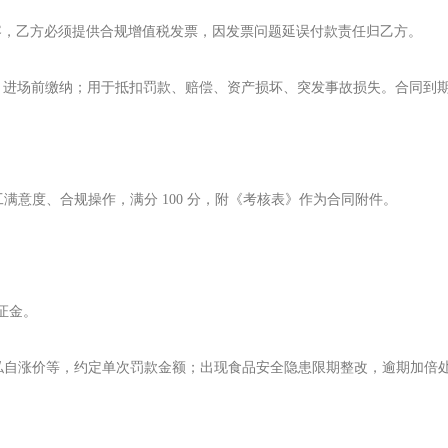
内容，乙方必须提供合规增值税发票，因发票问题延误付款责任归乙方。
营收），进场前缴纳；用于抵扣罚款、赔偿、资产损坏、突发事故损失。合同到
意度、合规操作，满分 100 分，附《考核表》作为合同附件。
证金。
私自涨价等，约定单次罚款金额；出现食品安全隐患限期整改，逾期加倍