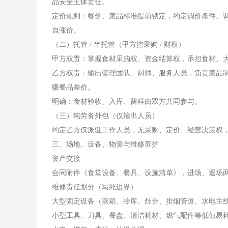
品安全主体责任。
定价规则：餐价、菜品标准提前锁定，约定调价条件、调
自涨价。
（二）托管 / 半托管（甲方控采购 / 财权）
甲方权责：掌握食材采购权、资金结算权，承担食材、
乙方权责：输出管理团队、厨师、服务人员，负责菜品制
赚餐品差价。
明确：食材验收、入库、留样由双方共同参与。
（三）纯劳务外包（仅输出人员）
约定乙方仅派驻工作人员，无采购、定价、经营决策权
三、场地、设备、物资与维修养护
资产交接
合同附件《食堂设备、餐具、设施清单》，进场、退场
维修责任划分（写死边界）
大型固定设备（蒸箱、冷库、灶台、排烟管道、水电主
小型工具、刀具、餐盘、清洁耗材、燃气配件等低值易