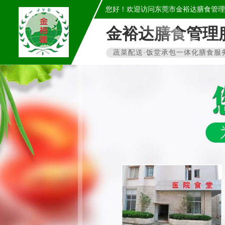
您好！欢迎访问东莞市金裕达膳食管理
金裕达膳食管理
蔬菜配送·饭堂承包一体化膳食服